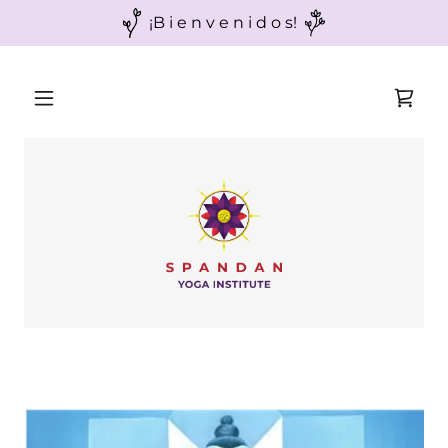
¡B i e n v e n i d o s!