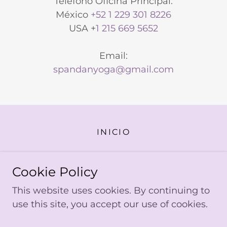
Teléfono Oficina Principal:
México
+52 1 229 301 8226
USA +
1 215 669 5652
spandanyoga@gmail.com
INICIO
Spandan Yoga Institute
Cookie Policy
+52 2293018226
This website uses cookies. By continuing to
use this site, you accept our use of cookies.
Copyright © 2025 Spandan Yoga Institute - Todos