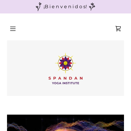
¡B i e n v e n i d o s!